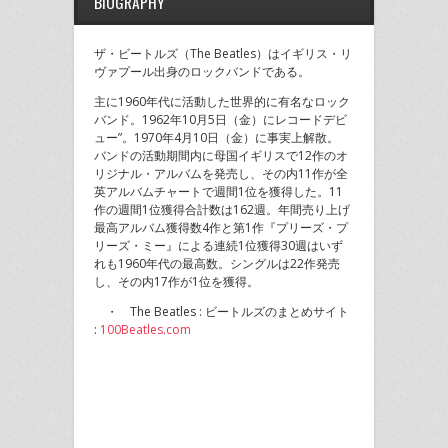
BIOGRAPHY
ザ・ビートルズ（The Beatles）はイギリス・リ
ヴァプール出身のロックバンドである。
主に1960年代に活動した世界的に有名なロック
バンド。1962年10月5日（金）にレコードデビ
ュー”。1970年4月10日（金）に事実上解散。
バンドの活動期間内に母国イギリスで12作のオ
リジナル・アルバムを発売し、その内11作が全
英アルバムチャートで週間1位を獲得した。11
作の週間1位獲得合計数は162週。年間売り上げ
最高アルバム獲得数4作と第1作『プリーズ・プ
リーズ・ミー』による連続1位獲得30週はいず
れも1960年代の最高数。シングルは22作発売
し、その内17作が1位を獲得。
・ The Beatles : ビートルズのまとめサイト
:
100Beatles.com