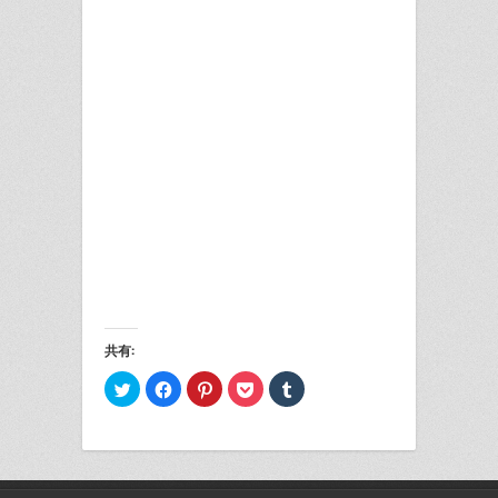
共有:
ク
Facebook
ク
ク
ク
リ
で
リ
リ
リ
ッ
共
ッ
ッ
ッ
ク
有
ク
ク
ク
し
す
し
し
し
て
る
て
て
て
Twitter
に
Pinterest
Pocket
Tumblr
で
は
で
で
で
共
ク
共
シ
共