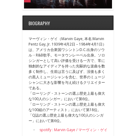
BIOGRAPHY
マーヴィン・ゲイ（Marvin Gaye, 本名:Marvin
Pentz Gay, Jr. 1939年4月2日 – 1984年4月1日）
は、アメリカ合衆国ワシントンD.C.出身のソウ
ル・R&B歌手。モータウンレーベル出身。ソロ
シンガーとして高い評価を受ける一方で、常に
独創的なアイディアを持った先駆的な楽曲を数
多く制作し、生前は言うに及ばず、没後も多く
の黒人ミュージシャンを含む、世界のミュージ
シャンに大きな影響を与え続けるクリエイター
である。
「ローリング・ストーンの選ぶ歴史上最も偉大
な100人のシンガー」において第6位。
「ローリング・ストーンの選ぶ歴史上最も偉大
な100組のアーティスト」において第18位。
「Q誌の選ぶ歴史上最も偉大な100人のシンガ
ー」において第6位。
・
spotify : Marvin Gaye / マーヴィン・ゲイ